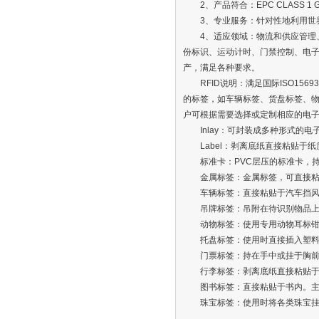
2、产品符合：EPC CLASS 1 GE
3、专业服务：针对性地利用世
4、适应领域：物流和供应管理
份标识、运动计时、门禁控制、电子
产，满足各种要求。
RFID说明：满足国际ISO156
的标签，如车辆标签、货盘标签、
户可根据需要选择或定制相应的电
Inlay：可封装成多种形式的
Label：剥离底纸直接粘贴于
标准卡：PVC层压的标准卡，
金属标签：金属标签，可直接粘
车辆标签：直接粘贴于汽车挡风
吊牌标签：吊附在待识别物品上
动物标签：使用专用动物耳标钳
托盘标签：使用时直接插入塑料
门票标签：持在手中或挂于胸
行李标签：剥离底纸直接粘贴于
图书标签：直接粘贴于书内。主要
珠宝标签：使用时将各类珠宝挂