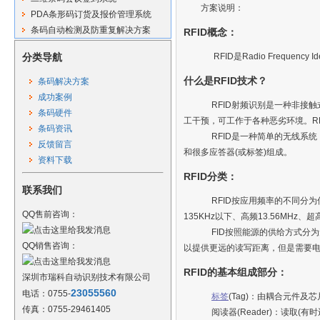
方案说明：
PDA条形码订货及报价管理系统
条码自动检测及防重复解决方案
RFID概念：
分类导航
RFID是Radio Frequency 
什么是RFID技术？
条码解决方案
成功案例
RFID射频识别是一种非接触
条码硬件
工干预，可工作于各种恶劣环境。R
条码资讯
RFID是一种简单的无线系统
反馈留言
和很多应答器(或标签)组成。
资料下载
RFID分类：
联系我们
RFID按应用频率的不同分为低频
QQ售前咨询：
135KHz以下、高频13.56MHz、超高
FID按照能源的供给方式分为无源
QQ销售咨询：
以提供更远的读写距离，但是需要
RFID的基本组成部分：
深圳市瑞科自动识别技术有限公司
23055560
电话：0755-
标签
(Tag)：由耦合元件
传真：0755-29461405
阅读器(Reader)：读取(