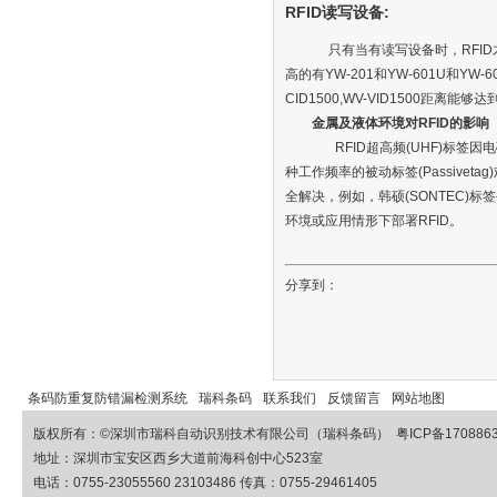
RFID读写设备:
只有当有读写设备时，RFID
高的有YW-201和YW-601U和
CID1500,WV-VID1500距离能够达
金属及液体环境对RFID的影响
RFID超高频(UHF)标签因电磁反
种工作频率的被动标签(Passiv
全解决，例如，韩硕(SONTEC
环境或应用情形下部署RFID。
分享到：
条码防重复防错漏检测系统
瑞科条码
联系我们
反馈留言
网站地图
版权所有：©
深圳市瑞科自动识别技术有限公司（瑞科条码）
粤ICP备170886
地址：深圳市宝安区西乡大道前海科创中心523室
电话：0755-23055560 23103486 传真：0755-29461405