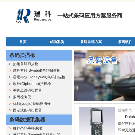
一站式条码应用方案服务商
首页
成功案例
条码系统方案
条码硬件
条码扫描枪
热销条码扫描枪
摩托罗拉(Symbol)条码扫描枪
霍尼韦尔(Honeywell)条码扫描枪
欣技(CipherLab)扫描枪
手机二维码扫描器
条码检测仪
优解(youjie)条码扫描枪
固定式条码扫描器
规格型号
Dol
条码数据采集器
费配软件程
推荐条码手持终端
即时无线通
摩托罗拉(Symbol)条码采集器