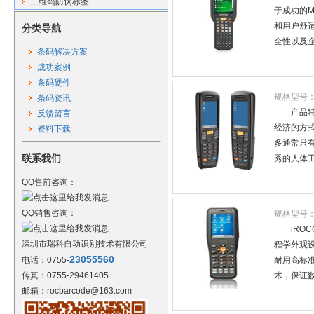
二维码防伪标签
于成功的M
和用户舒
分类导航
全性以及企
条码解决方案
成功案例
条码硬件
规格型号
条码资讯
产品特
反馈留言
经济的方式
资料下载
多通常只
联系我们
秀的人体工程
QQ售前咨询：
QQ销售咨询：
规格型号
iRO
深圳市瑞科自动识别技术有限公司
程学外观
23055560
电话：0755-
耐用高标准
传真：0755-29461405
术，保证数
邮箱：rocbarcode@163.com