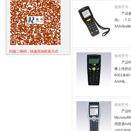
规格型号
产品参数
池）：7.2
3AAAbatte
扫描二维码，快速添加联系方式
规格型号
产品
量上传的
8001体
AAA电...
规格型号
产品特
Micros
用普通AA
+50℃的