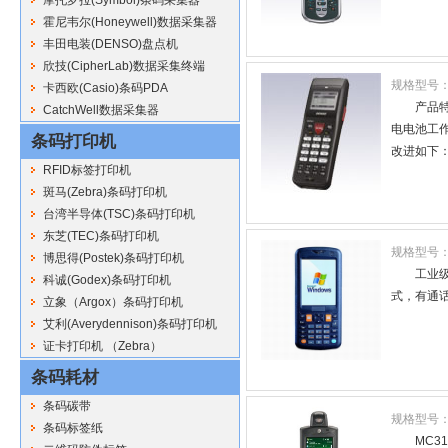
霍尼韦尔(Honeywell)数据采集器
丰田电装(DENSO)盘点机
欣技(CipherLab)数据采集终端
规格型号
卡西欧(Casio)条码PDA
产品特
CatchWell数据采集器
电电池工作时
条码打印机
改进如下：.
RFID标签打印机
斑马(Zebra)条码打印机
台湾半导体(TSC)条码打印机
东芝(TEC)条码打印机
规格型号
博思得(Postek)条码打印机
工业
科诚(Godex)条码打印机
式，有通
立象（Argox）条码打印机
艾利(Averydennison)条码打印机
证卡打印机 （Zebra）
条码耗材
条码碳带
规格型号
条码标签纸
MC3