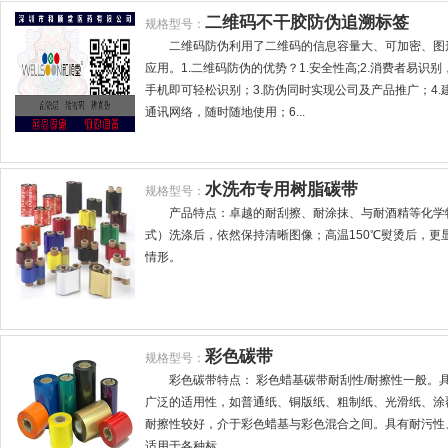
二维码不干胶防伪追溯标签
规格型号：
二维码防伪利用了二维码的信息容量大、可加密、图
应用。1.二维码防伪的优势？1.安全性高;2.消费者易
手机即可轻松识别；3.防伪同时实现公司及产品推广；4.
通讯网络，随时随地使用；6...
水洗布专用树脂碳带
规格型号：
产品特点：卓越的耐刮擦、耐涂抹、与耐酒精等化学
式）洗涤后，依然保持清晰图像；高温150℃熨烫后，更
情形。
彩色碳带
规格型号：
彩色碳带特点： 彩色蜡基碳带耐刮性/耐擦性一般。
广泛的适用性，如普通纸、铜版纸、粗制纸、光滑纸、涂覆
耐擦性较好，介于彩色蜡基与彩色混合之间。具有耐污性
适用于各种标...