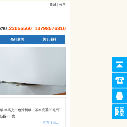
收藏
| 分享
23055560 13798576810
55-
条码新闻
关于瑞科
 半高光白色涂料纸，基本克重80克/平
-50度+...
查看详细...