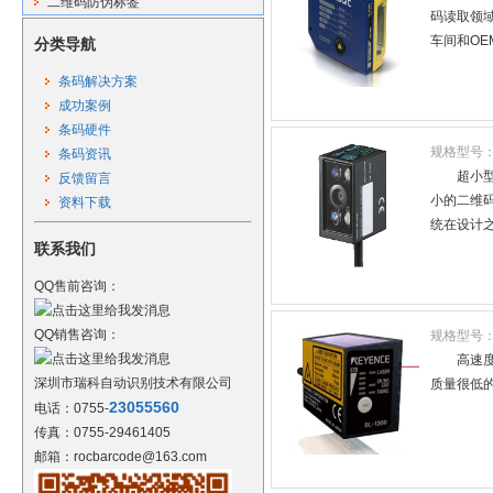
二维码防伪标签
码读取领域
车间和O
分类导航
条码解决方案
成功案例
条码硬件
规格型号
条码资讯
超小
反馈留言
小的二维码
资料下载
统在设计之
联系我们
QQ售前咨询：
QQ销售咨询：
规格型号
高速度
深圳市瑞科自动识别技术有限公司
质量很低的
23055560
电话：0755-
传真：0755-29461405
邮箱：rocbarcode@163.com