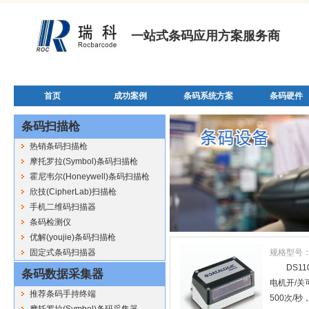
一站式条码应用方案服务商
首页
成功案例
条码系统方案
条码硬件
条码扫描枪
热销条码扫描枪
摩托罗拉(Symbol)条码扫描枪
霍尼韦尔(Honeywell)条码扫描枪
欣技(CipherLab)扫描枪
手机二维码扫描器
条码检测仪
优解(youjie)条码扫描枪
固定式条码扫描器
规格型号
DS
条码数据采集器
电机开/关
推荐条码手持终端
500次/
摩托罗拉(Symbol)条码采集器