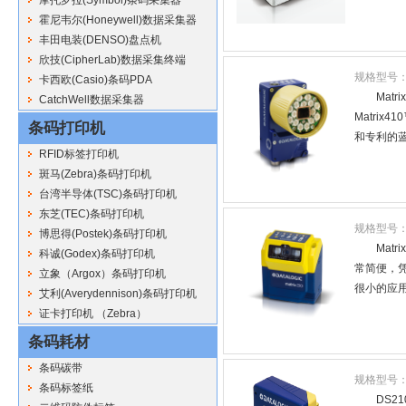
霍尼韦尔(Honeywell)数据采集器
丰田电装(DENSO)盘点机
欣技(CipherLab)数据采集终端
规格型号
卡西欧(Casio)条码PDA
Mat
CatchWell数据采集器
Matri
条码打印机
和专利的
RFID标签打印机
斑马(Zebra)条码打印机
台湾半导体(TSC)条码打印机
东芝(TEC)条码打印机
规格型号
博思得(Postek)条码打印机
Mat
科诚(Godex)条码打印机
常简便，
立象（Argox）条码打印机
很小的应用
艾利(Averydennison)条码打印机
证卡打印机 （Zebra）
条码耗材
条码碳带
规格型号
条码标签纸
DS2