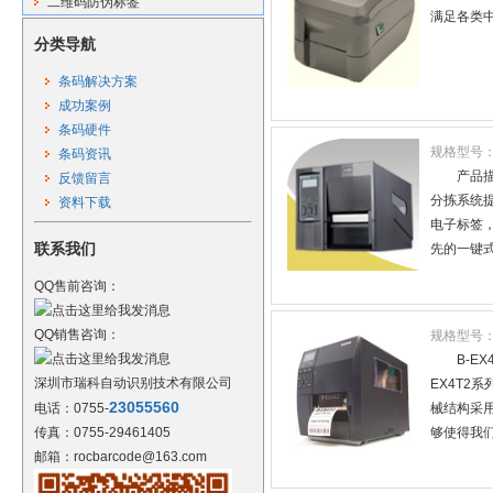
二维码防伪标签
满足各类中
分类导航
条码解决方案
成功案例
条码硬件
规格型号
条码资讯
产品
反馈留言
分拣系统
资料下载
电子标签
联系我们
先的一键式
QQ售前咨询：
QQ销售咨询：
规格型号
B-E
深圳市瑞科自动识别技术有限公司
EX4T2
23055560
电话：0755-
械结构采
传真：0755-29461405
够使得我们
邮箱：rocbarcode@163.com