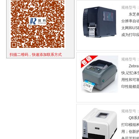
规格型号
东芝
分辨率自
太网和US
成为打印
扫描二维码，快速添加联系方式
规格型号
Zeb
快,记忆体
用性和可靠
印性能都是
规格型号
Q8
打印模组
用；创新
各司其职的