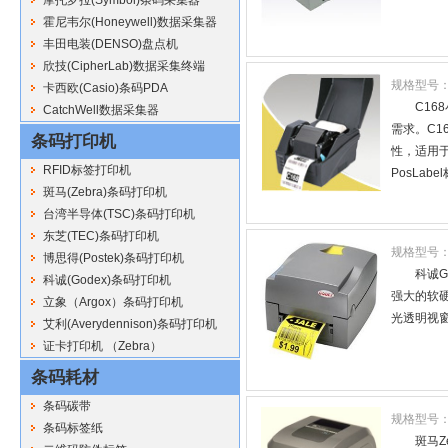
霍尼韦尔(Honeywell)数据采集器
丰田电装(DENSO)盘点机
欣技(CipherLab)数据采集终端
规格型号
卡西欧(Casio)条码PDA
C1
CatchWell数据采集器
需求。C
条码打印机
性，适用
RFID标签打印机
PosLab
斑马(Zebra)条码打印机
台湾半导体(TSC)条码打印机
东芝(TEC)条码打印机
规格型号
博思得(Postek)条码打印机
科诚G
科诚(Godex)条码打印机
强大的软硬
立象（Argox）条码打印机
光透明视窗
艾利(Averydennison)条码打印机
证卡打印机 （Zebra）
条码耗材
条码碳带
规格型号
条码标签纸
斑马Z