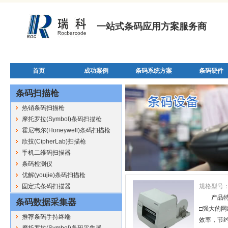
一站式条码应用方案服务商
首页
成功案例
条码系统方案
条码硬件
条码扫描枪
热销条码扫描枪
摩托罗拉(Symbol)条码扫描枪
霍尼韦尔(Honeywell)条码扫描枪
欣技(CipherLab)扫描枪
手机二维码扫描器
条码检测仪
优解(youjie)条码扫描枪
固定式条码扫描器
规格型号
产品特
条码数据采集器
□强大的
推荐条码手持终端
效率，节约了
摩托罗拉(Symbol)条码采集器