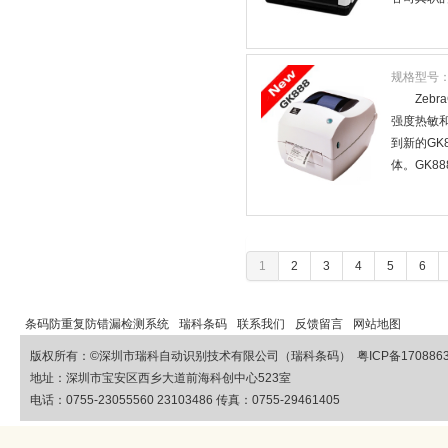
规格型号
Zeb
强度热敏和
到新的GK
体。GK8
1
2
3
4
5
6
条码防重复防错漏检测系统
瑞科条码
联系我们
反馈留言
网站地图
版权所有：©
深圳市瑞科自动识别技术有限公司（瑞科条码）
粤ICP备170886
地址：深圳市宝安区西乡大道前海科创中心523室
电话：0755-23055560 23103486 传真：0755-29461405