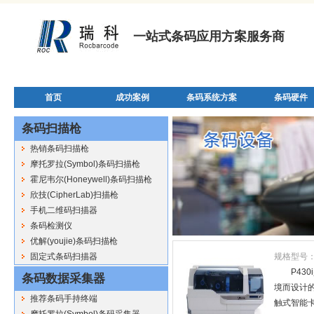
一站式条码应用方案服务商
首页
成功案例
条码系统方案
条码硬件
条码扫描枪
热销条码扫描枪
摩托罗拉(Symbol)条码扫描枪
霍尼韦尔(Honeywell)条码扫描枪
欣技(CipherLab)扫描枪
手机二维码扫描器
条码检测仪
优解(youjie)条码扫描枪
固定式条码扫描器
规格型号
P43
条码数据采集器
境而设计的
推荐条码手持终端
触式智能卡
摩托罗拉(Symbol)条码采集器